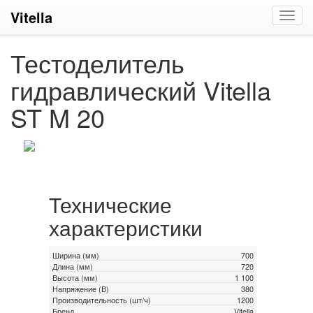
Vitella
Toggl
navig
Тестоделитель
гидравлический Vitella
ST M 20
Технические
характеристики
Ширина (мм)
700
Длина (мм)
720
Высота (мм)
1 100
Напряжение (В)
380
Производительность (шт/ч)
1200
Бренд
Vitella