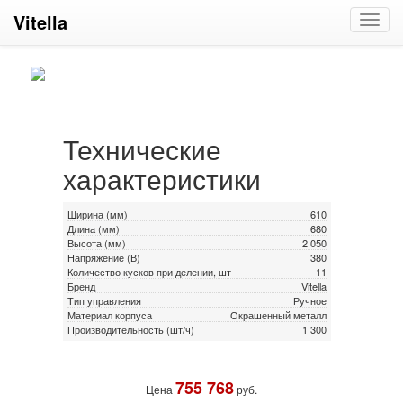
Vitella
Toggl
navig
Технические
характеристики
Ширина (мм)
610
Длина (мм)
680
Высота (мм)
2 050
Напряжение (В)
380
Количество кусков при делении, шт
11
Бренд
Vitella
Тип управления
Ручное
Материал корпуса
Окрашенный металл
Производительность (шт/ч)
1 300
755 768
Цена
руб.