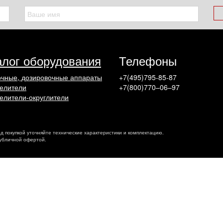
алог оборудования
Телефоны
чные, дозировочные аппараты
+7(495)795-85-87
елители
+7(800)770–06–97
елители-округлители
ед покупкой уточняйте технические характеристики и комплектацию.
публичной офертой.